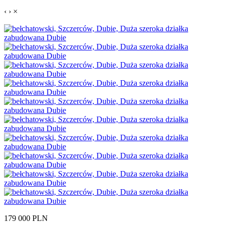
‹
›
×
179 000
PLN