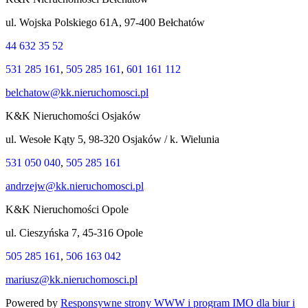
ul. Wojska Polskiego 61A, 97-400 Bełchatów
44 632 35 52
531 285 161
,
505 285 161
,
601 161 112
belchatow@kk.nieruchomosci.pl
K&K Nieruchomości Osjaków
ul. Wesołe Kąty 5, 98-320 Osjaków / k. Wielunia
531 050 040
,
505 285 161
andrzejw@kk.nieruchomosci.pl
K&K Nieruchomości Opole
ul. Cieszyńska 7, 45-316 Opole
505 285 161
,
506 163 042
mariusz@kk.nieruchomosci.pl
Powered by
Responsywne strony WWW i program IMO dla biur i