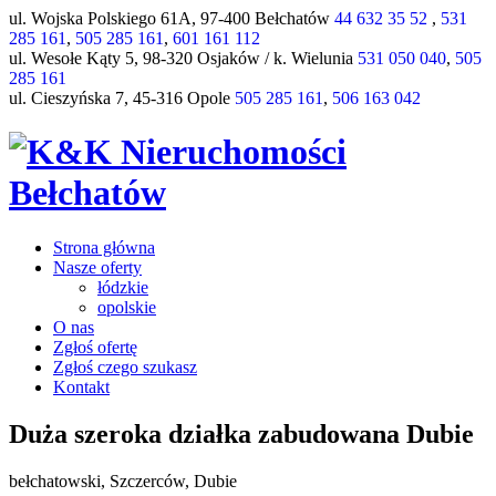
ul. Wojska Polskiego 61A, 97-400 Bełchatów
44 632 35 52
,
531
285 161
,
505 285 161
,
601 161 112
ul. Wesołe Kąty 5, 98-320 Osjaków / k. Wielunia
531 050 040
,
505
285 161
ul. Cieszyńska 7, 45-316 Opole
505 285 161
,
506 163 042
Strona główna
Nasze oferty
łódzkie
opolskie
O nas
Zgłoś ofertę
Zgłoś czego szukasz
Kontakt
Duża szeroka działka zabudowana Dubie
bełchatowski, Szczerców, Dubie