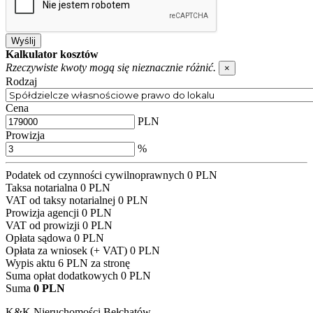
Wyślij
Kalkulator kosztów
Rzeczywiste kwoty mogą się nieznacznie różnić.
×
Rodzaj
Cena
PLN
Prowizja
%
Podatek od czynności cywilnoprawnych
0
PLN
Taksa notarialna
0
PLN
VAT od taksy notarialnej
0
PLN
Prowizja agencji
0
PLN
VAT od prowizji
0
PLN
Opłata sądowa
0
PLN
Opłata za wniosek (+ VAT)
0
PLN
Wypis aktu
6 PLN za stronę
Suma opłat dodatkowych
0
PLN
Suma
0
PLN
K&K Nieruchomości Bełchatów