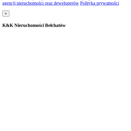
agencji nieruchomości oraz deweloperów
Polityka prywatności
×
K&K Nieruchomości Bełchatów