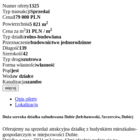
Numer oferty
1325
Typ transakcji
Sprzedaż
Cena
179 000 PLN
2
Powierzchnia
5 821 m
2
2
Cena za m
31 PLN / m
Typ działki
rolno-budowlana
Przeznaczenie
budownictwo jednorodzinne
Długość
139
Szerokość
42
Typ drogi
szutrowa
Forma własności
własność
Prąd
jest
Woda
w działce
Kanalizacja
szambo
więcej
Opis oferty
Lokalizacja
Duża szeroka działka zabudowana Dubie
(bełchatowski, Szczerców, Dubie)
Oferujemy na sprzedaż atrakcyjna działkę z budynkiem mieszkalno-
gospodarczym w miejscowości Dubie.