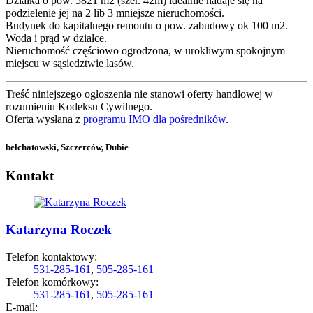
Działka o pow. 5821 m2 (szer. 42m) idealnie nadaje się na
podzielenie jej na 2 lib 3 mniejsze nieruchomości.
Budynek do kapitalnego remontu o pow. zabudowy ok 100 m2.
Woda i prąd w działce.
Nieruchomość częściowo ogrodzona, w urokliwym spokojnym
miejscu w sąsiedztwie lasów.
Treść niniejszego ogłoszenia nie stanowi oferty handlowej w
rozumieniu Kodeksu Cywilnego.
Oferta wysłana z
programu IMO dla pośredników
.
bełchatowski, Szczerców, Dubie
Kontakt
Katarzyna Roczek
Telefon kontaktowy:
531-285-161
,
505-285-161
Telefon komórkowy:
531-285-161
,
505-285-161
E-mail: