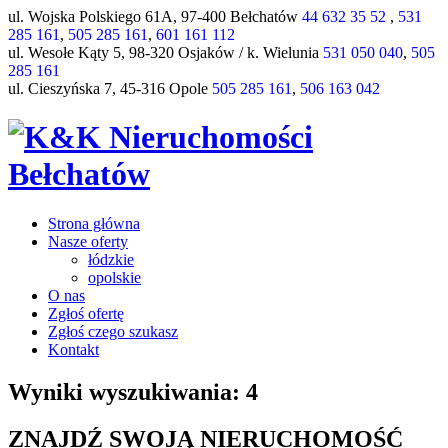
ul. Wojska Polskiego 61A, 97-400 Bełchatów
44 632 35 52
,
531
285 161
,
505 285 161
,
601 161 112
ul. Wesołe Kąty 5, 98-320 Osjaków / k. Wielunia
531 050 040
,
505
285 161
ul. Cieszyńska 7, 45-316 Opole
505 285 161
,
506 163 042
Strona główna
Nasze oferty
łódzkie
opolskie
O nas
Zgłoś ofertę
Zgłoś czego szukasz
Kontakt
Wyniki wyszukiwania: 4
ZNAJDŹ SWOJĄ NIERUCHOMOŚĆ