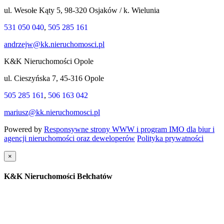
ul. Wesołe Kąty 5, 98-320 Osjaków / k. Wielunia
531 050 040
,
505 285 161
andrzejw@kk.nieruchomosci.pl
K&K Nieruchomości Opole
ul. Cieszyńska 7, 45-316 Opole
505 285 161
,
506 163 042
mariusz@kk.nieruchomosci.pl
Powered by
Responsywne strony WWW i program IMO dla biur i
agencji nieruchomości oraz deweloperów
Polityka prywatności
×
K&K Nieruchomości Bełchatów