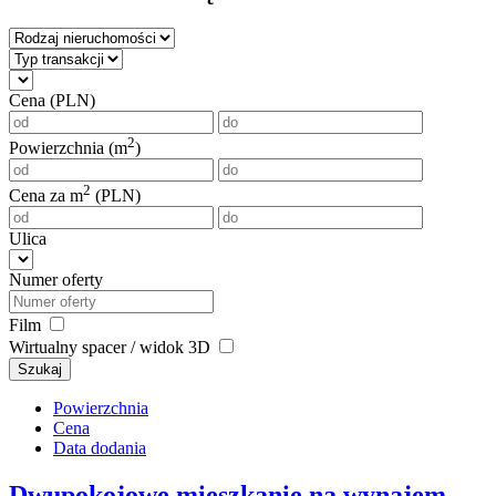
Cena (PLN)
2
Powierzchnia (m
)
2
Cena za m
(PLN)
Ulica
Numer oferty
Film
Wirtualny spacer / widok 3D
Szukaj
Powierzchnia
Cena
Data dodania
Dwupokojowe mieszkanie na wynajem,