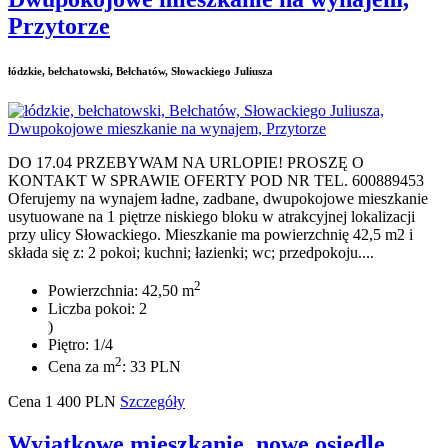
Przytorze
łódzkie, bełchatowski, Bełchatów, Słowackiego Juliusza
DO 17.04 PRZEBYWAM NA URLOPIE! PROSZĘ O
KONTAKT W SPRAWIE OFERTY POD NR TEL. 600889453
Oferujemy na wynajem ładne, zadbane, dwupokojowe mieszkanie
usytuowane na 1 piętrze niskiego bloku w atrakcyjnej lokalizacji
przy ulicy Słowackiego. Mieszkanie ma powierzchnię 42,5 m2 i
składa się z: 2 pokoi; kuchni; łazienki; wc; przedpokoju....
2
Powierzchnia: 42,50 m
Liczba pokoi: 2
)
Piętro: 1/4
2
Cena za m
: 33 PLN
Cena
1 400
PLN
Szczegóły
Wyjątkowe mieszkanie, nowe osiedle,