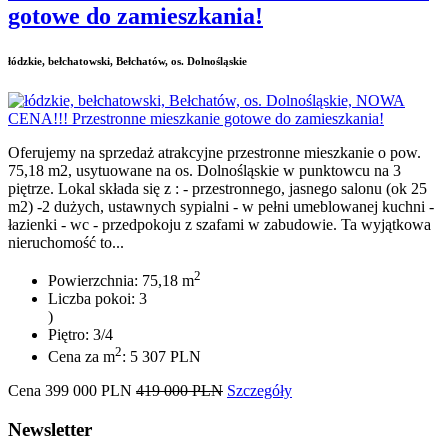
gotowe do zamieszkania!
łódzkie, bełchatowski, Bełchatów, os. Dolnośląskie
Oferujemy na sprzedaż atrakcyjne przestronne mieszkanie o pow.
75,18 m2, usytuowane na os. Dolnośląskie w punktowcu na 3
piętrze. Lokal składa się z : - przestronnego, jasnego salonu (ok 25
m2) -2 dużych, ustawnych sypialni - w pełni umeblowanej kuchni -
łazienki - wc - przedpokoju z szafami w zabudowie. Ta wyjątkowa
nieruchomość to...
2
Powierzchnia: 75,18 m
Liczba pokoi: 3
)
Piętro: 3/4
2
Cena za m
: 5 307 PLN
Cena
399 000
PLN
419 000 PLN
Szczegóły
Newsletter